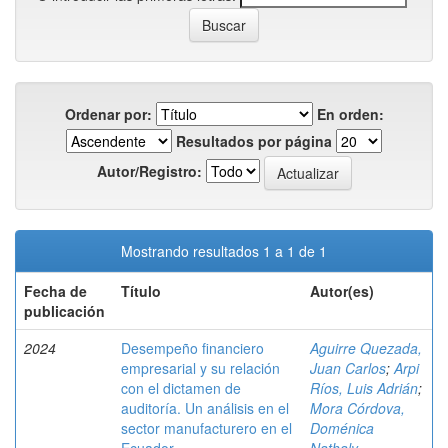
Ordenar por:
En orden:
Resultados por página
Autor/Registro:
Mostrando resultados 1 a 1 de 1
Fecha de
Título
Autor(es)
publicación
2024
Desempeño financiero
Aguirre Quezada,
empresarial y su relación
Juan Carlos
;
Arpi
con el dictamen de
Ríos, Luis Adrián
;
auditoría. Un análisis en el
Mora Córdova,
sector manufacturero en el
Doménica