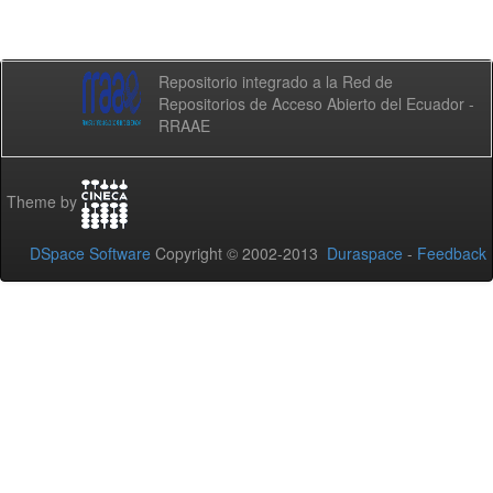
Repositorio integrado a la Red de
Repositorios de Acceso Abierto del Ecuador -
RRAAE
Theme by
DSpace Software
Copyright © 2002-2013
Duraspace
-
Feedback