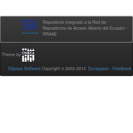
Repositorio integrado a la Red de
Repositorios de Acceso Abierto del Ecuador -
RRAAE
Theme by
DSpace Software
Copyright © 2002-2013
Duraspace
-
Feedback