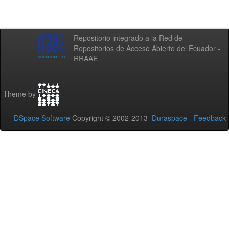
Repositorio integrado a la Red de
Repositorios de Acceso Abierto del Ecuador -
RRAAE
Theme by
DSpace Software
Copyright © 2002-2013
Duraspace
-
Feedback