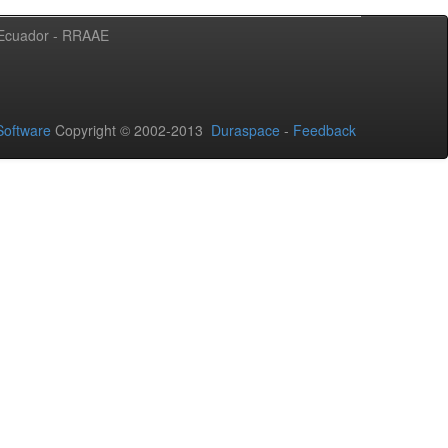
l Ecuador - RRAAE
oftware
Copyright © 2002-2013
Duraspace
-
Feedback