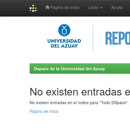
Página de inicio
Listar
Ayuda
Skip
navigation
Dspace de la Universidad del Azuay
No existen entradas e
No existen entradas en el índice para "Todo DSpace".
Página de inicio