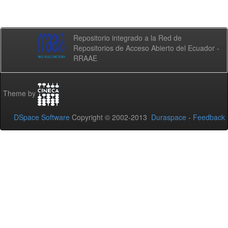
Repositorio integrado a la Red de
Repositorios de Acceso Abierto del Ecuador -
RRAAE
Theme by
DSpace Software
Copyright © 2002-2013
Duraspace
-
Feedback