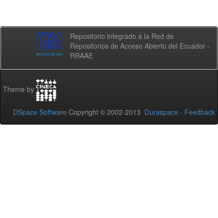
Repositorio integrado a la Red de
Repositorios de Acceso Abierto del Ecuador -
RRAAE
Theme by
DSpace Software
Copyright © 2002-2013
Duraspace
-
Feedback