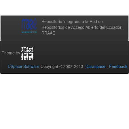
Repositorio integrado a la Red de
Repositorios de Acceso Abierto del Ecuador -
RRAAE
Theme by
DSpace Software
Copyright © 2002-2013
Duraspace
-
Feedback