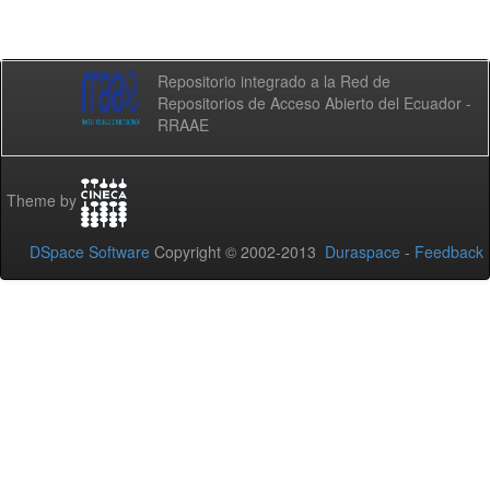
Repositorio integrado a la Red de
Repositorios de Acceso Abierto del Ecuador -
RRAAE
Theme by
DSpace Software
Copyright © 2002-2013
Duraspace
-
Feedback