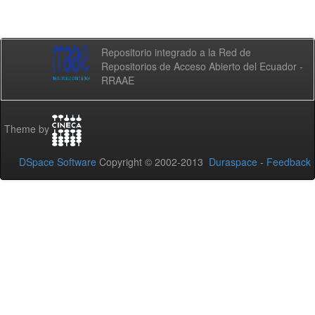
Repositorio integrado a la Red de
Repositorios de Acceso Abierto del Ecuador -
RRAAE
Theme by
DSpace Software
Copyright © 2002-2013
Duraspace
-
Feedback