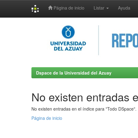
Página de inicio
Listar
Ayuda
Skip
navigation
Dspace de la Universidad del Azuay
No existen entradas e
No existen entradas en el índice para "Todo DSpace".
Página de inicio