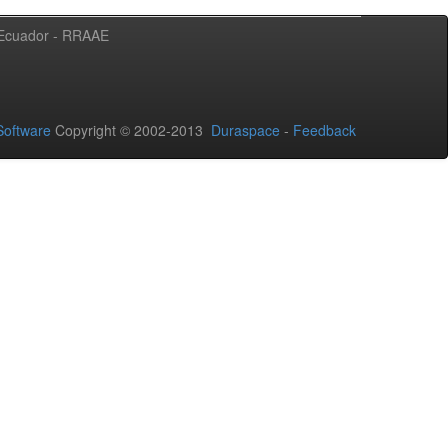
l Ecuador - RRAAE
oftware
Copyright © 2002-2013
Duraspace
-
Feedback