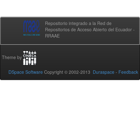
Repositorio integrado a la Red de
Repositorios de Acceso Abierto del Ecuador -
RRAAE
Theme by
DSpace Software
Copyright © 2002-2013
Duraspace
-
Feedback