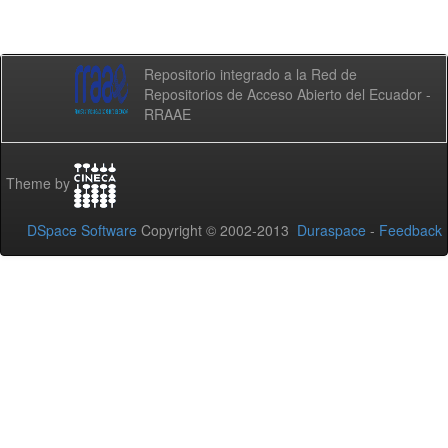
Repositorio integrado a la Red de
Repositorios de Acceso Abierto del Ecuador -
RRAAE
Theme by
DSpace Software
Copyright © 2002-2013
Duraspace
-
Feedback