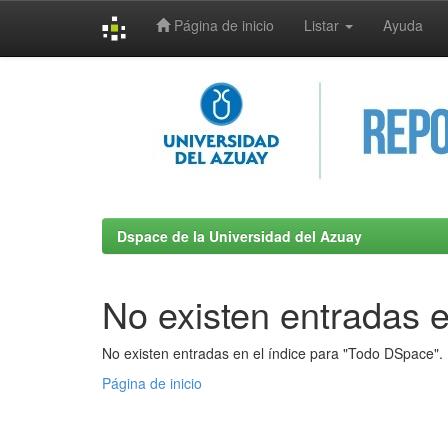
Página de inicio
Listar
Ayuda
Skip
navigation
Dspace de la Universidad del Azuay
No existen entradas e
No existen entradas en el índice para "Todo DSpace".
Página de inicio