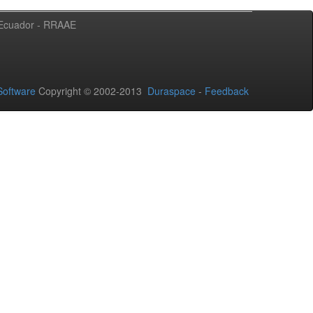
l Ecuador - RRAAE
oftware
Copyright © 2002-2013
Duraspace
-
Feedback