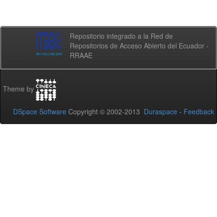
Repositorio integrado a la Red de
Repositorios de Acceso Abierto del Ecuador -
RRAAE
Theme by
DSpace Software
Copyright © 2002-2013
Duraspace
-
Feedback