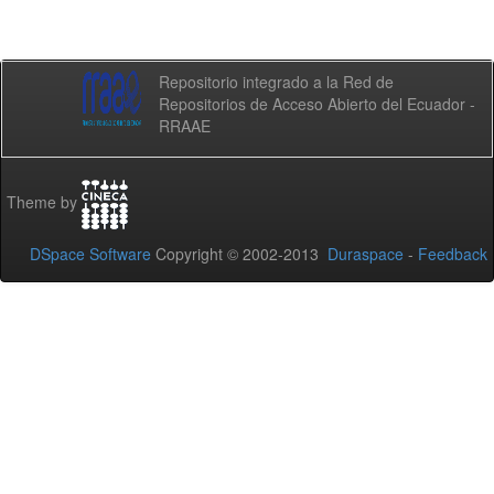
Repositorio integrado a la Red de
Repositorios de Acceso Abierto del Ecuador -
RRAAE
Theme by
DSpace Software
Copyright © 2002-2013
Duraspace
-
Feedback