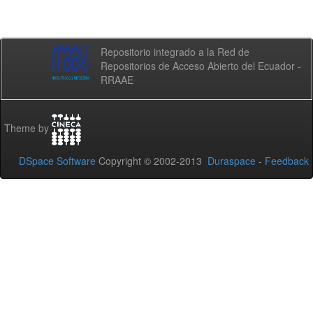
Repositorio integrado a la Red de
Repositorios de Acceso Abierto del Ecuador -
RRAAE
Theme by
DSpace Software
Copyright © 2002-2013
Duraspace
-
Feedback