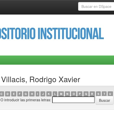
Villacis, Rodrigo Xavier
C
D
E
F
G
H
I
J
K
L
M
N
O
P
Q
R
S
T
U
O introducir las primeras letras: