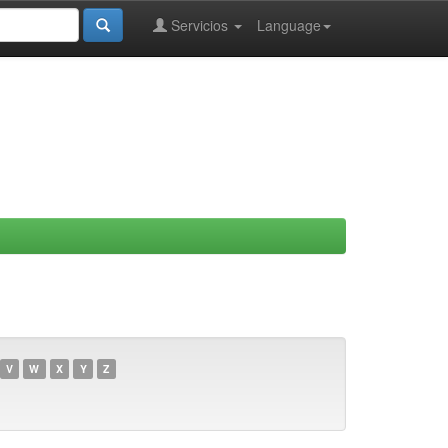
Servicios
Language
V
W
X
Y
Z