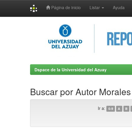
Página de inicio
Listar
Ayuda
Skip
navigation
Dspace de la Universidad del Azuay
Buscar por Autor Morales 
Ir a:
0-9
A
B