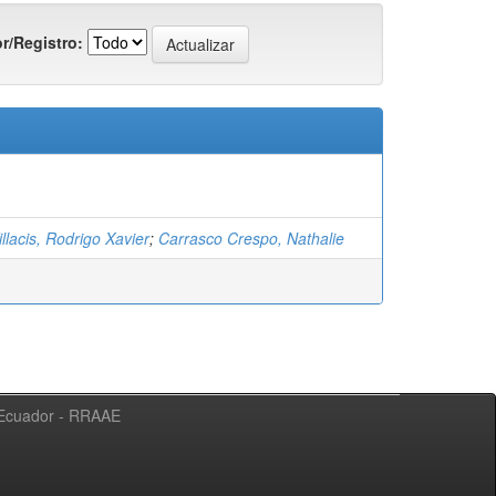
r/Registro:
llacis, Rodrigo Xavier
;
Carrasco Crespo, Nathalie
l Ecuador - RRAAE