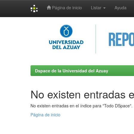
Página de inicio
Listar
Ayuda
Skip
navigation
Dspace de la Universidad del Azuay
No existen entradas e
No existen entradas en el índice para "Todo DSpace".
Página de inicio