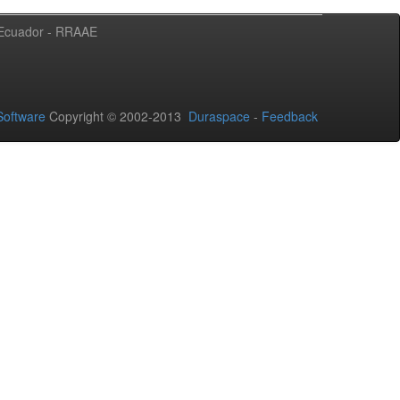
l Ecuador - RRAAE
oftware
Copyright © 2002-2013
Duraspace
-
Feedback