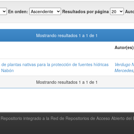
En orden:
Resultados por página
Auto
Mostrando resultados 1 a 1 de 1
Autor(es)
de plantas nativas para la protección de fuentes hídricas
Verdugo N
n Nabón
Mercedes
Mostrando resultados 1 a 1 de 1
Repositorio integrado a la Red de Repositorios de Acceso Abierto de