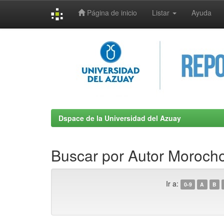
Página de inicio
Listar
Ayuda
Skip
navigation
Dspace de la Universidad del Azuay
Buscar por Autor Moroch
Ir a:
0-9
A
B