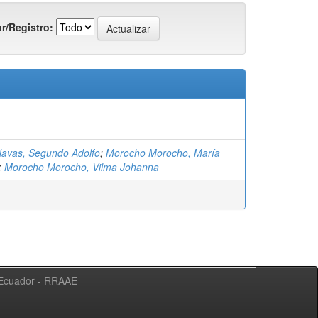
r/Registro:
avas, Segundo Adolfo
;
Morocho Morocho, María
;
Morocho Morocho, Vilma Johanna
l Ecuador - RRAAE