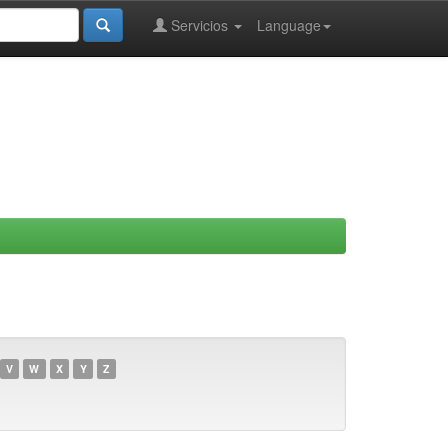
Servicios
Language
V
W
X
Y
Z