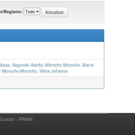
r/Registro:
avas, Segundo Adolfo
;
Morocho Morocho, María
;
Morocho Morocho, Vilma Johanna
l Ecuador - RRAAE