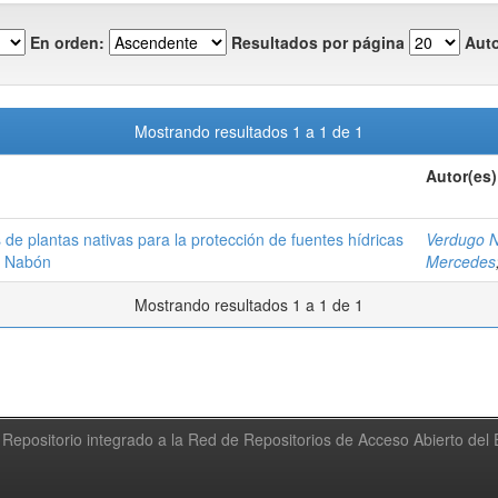
En orden:
Resultados por página
Auto
Mostrando resultados 1 a 1 de 1
Autor(es)
de plantas nativas para la protección de fuentes hídricas
Verdugo N
n Nabón
Mercedes
Mostrando resultados 1 a 1 de 1
Repositorio integrado a la Red de Repositorios de Acceso Abierto de