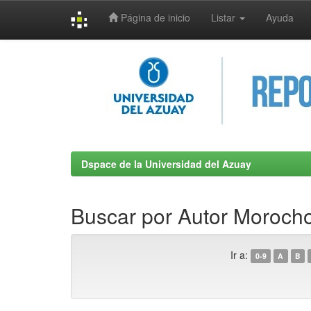
Página de inicio
Listar
Ayuda
Skip
navigation
Dspace de la Universidad del Azuay
Buscar por Autor Moroch
Ir a:
0-9
A
B