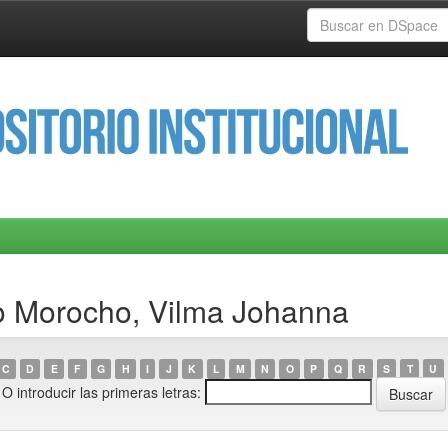
o Morocho, Vilma Johanna
C
D
E
F
G
H
I
J
K
L
M
N
O
P
Q
R
S
T
U
O introducir las primeras letras: