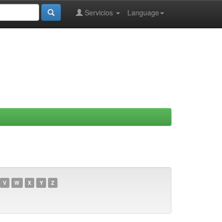
Servicios
Language
V
W
X
Y
Z