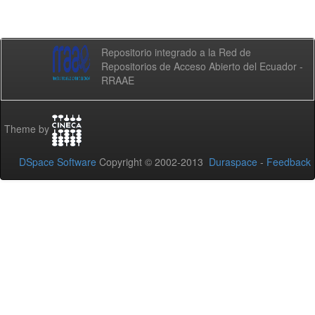
Repositorio integrado a la Red de
Repositorios de Acceso Abierto del Ecuador -
RRAAE
Theme by
DSpace Software
Copyright © 2002-2013
Duraspace
-
Feedback