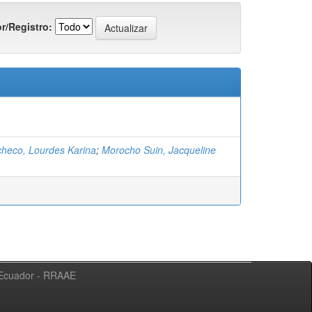
r/Registro:
checo, Lourdes Karina
;
Morocho Suin, Jacqueline
l Ecuador - RRAAE