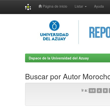
Página de inicio
Listar
Ayuda
Skip
navigation
Dspace de la Universidad del Azuay
Buscar por Autor Morocho
Ir a:
0-9
A
B