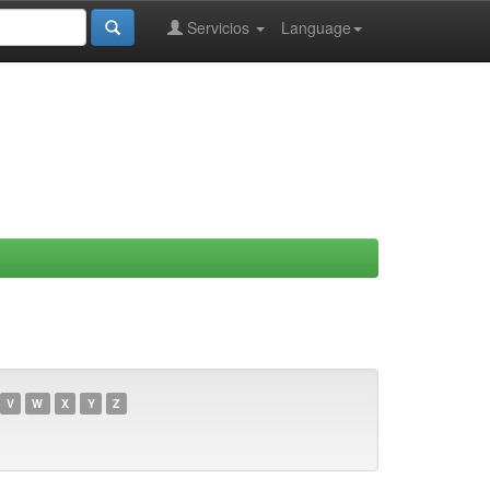
Servicios
Language
V
W
X
Y
Z