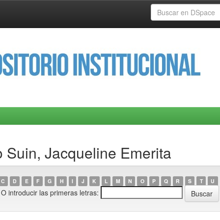
 Suin, Jacqueline Emerita
C
D
E
F
G
H
I
J
K
L
M
N
O
P
Q
R
S
T
U
O introducir las primeras letras: