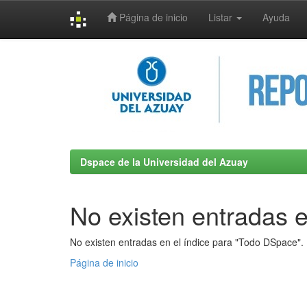
Página de inicio
Listar
Ayuda
Skip
navigation
Dspace de la Universidad del Azuay
No existen entradas e
No existen entradas en el índice para "Todo DSpace".
Página de inicio