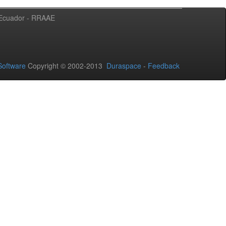
l Ecuador - RRAAE
oftware
Copyright © 2002-2013
Duraspace
-
Feedback