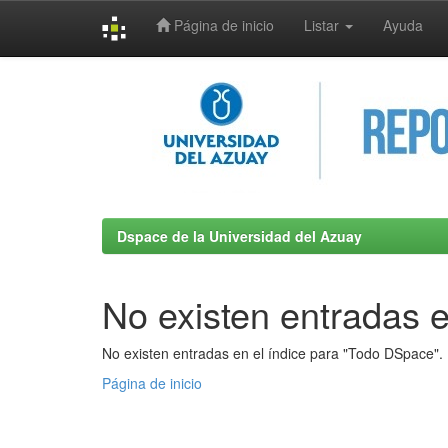
Página de inicio
Listar
Ayuda
Skip
navigation
Dspace de la Universidad del Azuay
No existen entradas e
No existen entradas en el índice para "Todo DSpace".
Página de inicio