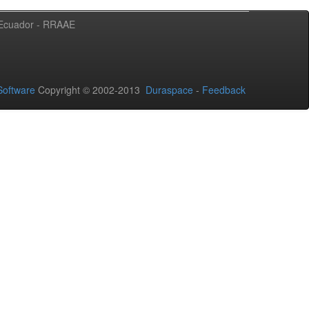
l Ecuador - RRAAE
oftware
Copyright © 2002-2013
Duraspace
-
Feedback