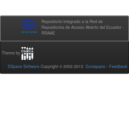
Repositorio integrado a la Red de
Repositorios de Acceso Abierto del Ecuador -
RRAAE
Theme by
DSpace Software
Copyright © 2002-2013
Duraspace
-
Feedback