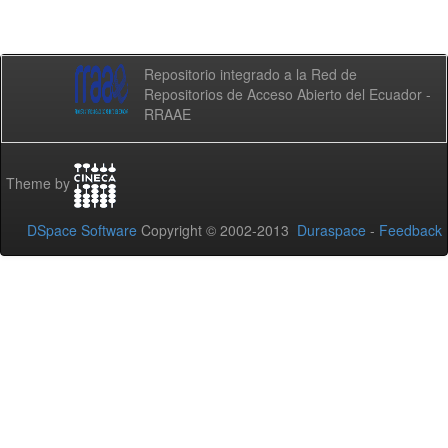
Repositorio integrado a la Red de
Repositorios de Acceso Abierto del Ecuador -
RRAAE
Theme by
DSpace Software
Copyright © 2002-2013
Duraspace
-
Feedback