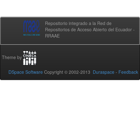
Repositorio integrado a la Red de
Repositorios de Acceso Abierto del Ecuador -
RRAAE
Theme by
DSpace Software
Copyright © 2002-2013
Duraspace
-
Feedback