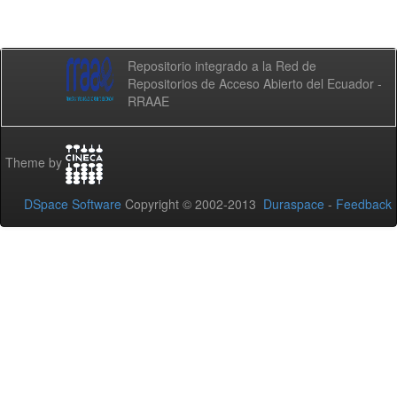
Repositorio integrado a la Red de
Repositorios de Acceso Abierto del Ecuador -
RRAAE
Theme by
DSpace Software
Copyright © 2002-2013
Duraspace
-
Feedback