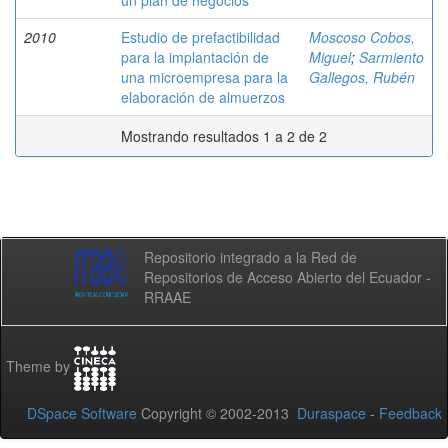
un plan de negocios
2010
Estudio de prefactibilidad
Moscoso Cobos,
para la implantación de
Miguel
;
Sarmiento
una microempresa para la
Gallegos, Rubén
elaboración de almuerzos
Mostrando resultados 1 a 2 de 2
Repositorio integrado a la Red de
Repositorios de Acceso Abierto del Ecuador -
RRAAE
Theme by
DSpace Software
Copyright © 2002-2013
Duraspace
-
Feedback