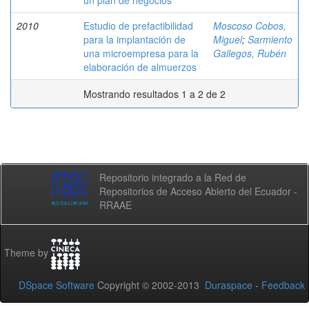
un plan de negocios
2010
Estudio de prefactibilidad
Moscoso Cobos,
para la implantación de
Miguel
;
Sarmiento
una microempresa para la
Gallegos, Rubén
elaboración de almuerzos
Mostrando resultados 1 a 2 de 2
Repositorio integrado a la Red de
Repositorios de Acceso Abierto del Ecuador -
RRAAE
Theme by
DSpace Software
Copyright © 2002-2013
Duraspace
-
Feedback