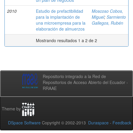
un plan de negocios
2010
Estudio de prefactibilidad
Moscoso Cobos,
para la implantación de
Miguel
;
Sarmiento
una microempresa para la
Gallegos, Rubén
elaboración de almuerzos
Mostrando resultados 1 a 2 de 2
Repositorio integrado a la Red de
Repositorios de Acceso Abierto del Ecuador -
RRAAE
Theme by
DSpace Software
Copyright © 2002-2013
Duraspace
-
Feedback