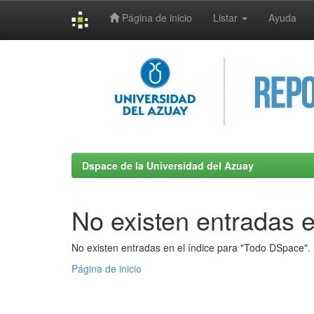
Página de inicio
Listar
Ayuda
Skip
navigation
Dspace de la Universidad del Azuay
No existen entradas e
No existen entradas en el índice para "Todo DSpace".
Página de inicio