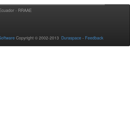
l Ecuador - RRAAE
oftware
Copyright © 2002-2013
Duraspace
-
Feedback