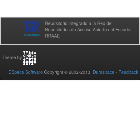
Repositorio integrado a la Red de
Repositorios de Acceso Abierto del Ecuador -
RRAAE
Theme by
DSpace Software
Copyright © 2002-2013
Duraspace
-
Feedback