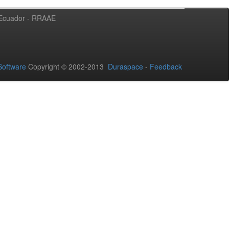
l Ecuador - RRAAE
oftware
Copyright © 2002-2013
Duraspace
-
Feedback