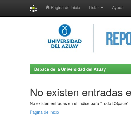
Página de inicio
Listar
Ayuda
Skip
navigation
Dspace de la Universidad del Azuay
No existen entradas e
No existen entradas en el índice para "Todo DSpace".
Página de inicio