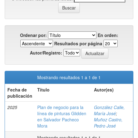
Ordenar por:
En orden:
Resultados por página
Autor/Registro:
Mostrando resultados 1 a 1 de 1
Fecha de
Título
Autor(es)
publicación
2025
Plan de negocio para la
González Calle,
línea de pinturas Glidden
María José
;
en Salvador Pacheco
Muñoz Castro,
Mora
Pedro José
Mostrando resultados 1 a 1 de 1