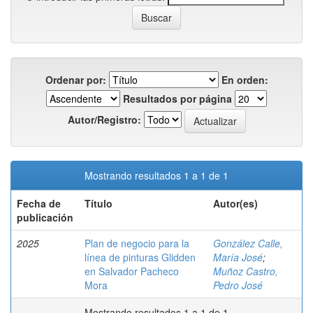
Ordenar por:
En orden:
Resultados por página
Autor/Registro:
Mostrando resultados 1 a 1 de 1
Fecha de
Título
Autor(es)
publicación
2025
Plan de negocio para la
González Calle,
línea de pinturas Glidden
María José
;
en Salvador Pacheco
Muñoz Castro,
Mora
Pedro José
Mostrando resultados 1 a 1 de 1