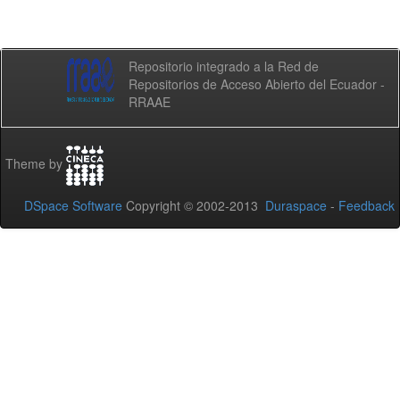
Repositorio integrado a la Red de
Repositorios de Acceso Abierto del Ecuador -
RRAAE
Theme by
DSpace Software
Copyright © 2002-2013
Duraspace
-
Feedback