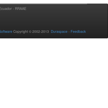
l Ecuador - RRAAE
oftware
Copyright © 2002-2013
Duraspace
-
Feedback