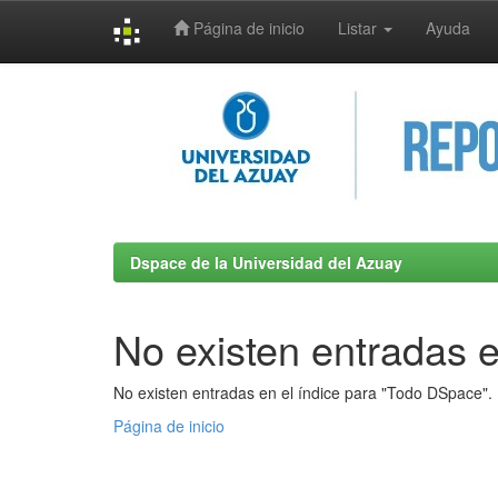
Página de inicio
Listar
Ayuda
Skip
navigation
Dspace de la Universidad del Azuay
No existen entradas e
No existen entradas en el índice para "Todo DSpace".
Página de inicio