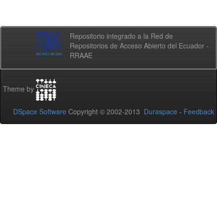
Repositorio integrado a la Red de
Repositorios de Acceso Abierto del Ecuador -
RRAAE
Theme by
DSpace Software
Copyright © 2002-2013
Duraspace
-
Feedback