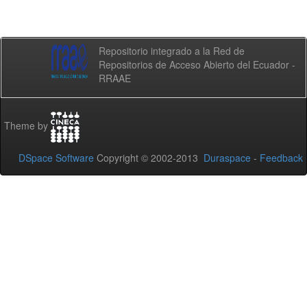
Repositorio integrado a la Red de
Repositorios de Acceso Abierto del Ecuador -
RRAAE
Theme by
DSpace Software
Copyright © 2002-2013
Duraspace
-
Feedback