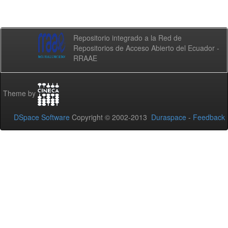
Repositorio integrado a la Red de
Repositorios de Acceso Abierto del Ecuador -
RRAAE
Theme by
DSpace Software
Copyright © 2002-2013
Duraspace
-
Feedback