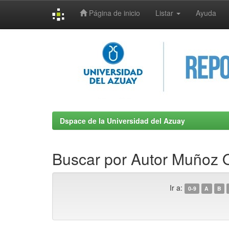
Página de inicio
Listar
Ayuda
Skip
navigation
Dspace de la Universidad del Azuay
Buscar por Autor Muñoz O
Ir a:
0-9
A
B