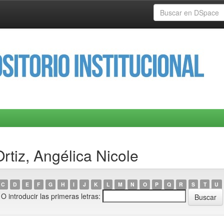
rtiz, Angélica Nicole
C
D
E
F
G
H
I
J
K
L
M
N
O
P
Q
R
S
T
U
O introducir las primeras letras: