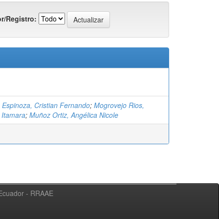
r/Registro:
n Espinoza, Cristian Fernando
;
Mogrovejo Rios,
 Itamara
;
Muñoz Ortiz, Angélica Nicole
l Ecuador - RRAAE