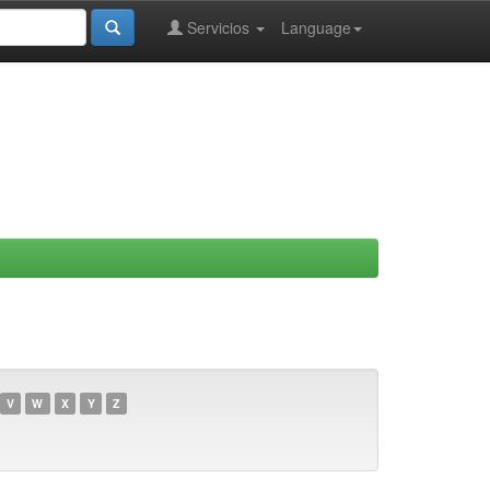
Servicios
Language
V
W
X
Y
Z