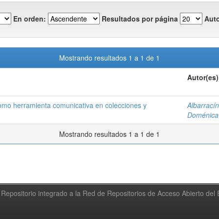
En orden:
Resultados por página
Auto
Mostrando resultados 1 a 1 de 1
Autor(es)
 como herramienta comunicativa en colecciones y
Albarrací
Doménica
Mostrando resultados 1 a 1 de 1
Repositorio integrado a la Red de Repositorios de Acceso Abierto de