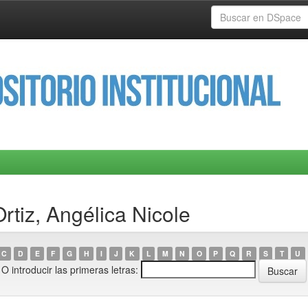
rtiz, Angélica Nicole
C
D
E
F
G
H
I
J
K
L
M
N
O
P
Q
R
S
T
U
O introducir las primeras letras: