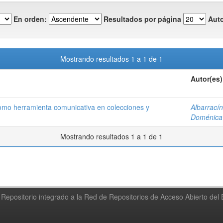
En orden:
Resultados por página
Auto
Mostrando resultados 1 a 1 de 1
Autor(es)
 como herramienta comunicativa en colecciones y
Albarrací
Doménica
Mostrando resultados 1 a 1 de 1
Repositorio integrado a la Red de Repositorios de Acceso Abierto de