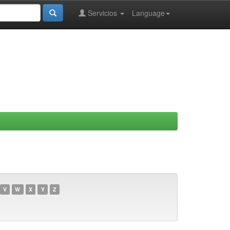
Servicios
Language
V
W
X
Y
Z