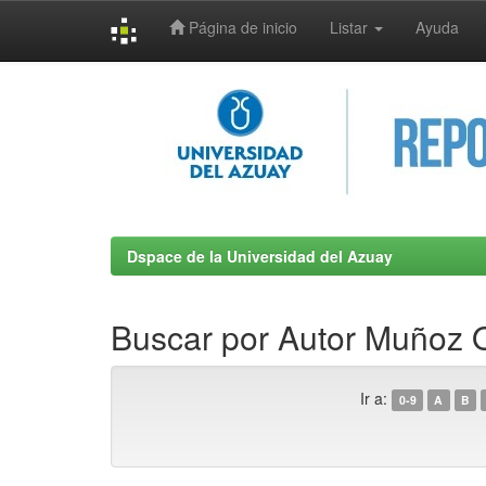
Página de inicio
Listar
Ayuda
Skip
navigation
Dspace de la Universidad del Azuay
Buscar por Autor Muñoz O
Ir a:
0-9
A
B