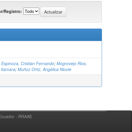
r/Registro:
n Espinoza, Cristian Fernando
;
Mogrovejo Rios,
 Itamara
;
Muñoz Ortiz, Angélica Nicole
l Ecuador - RRAAE