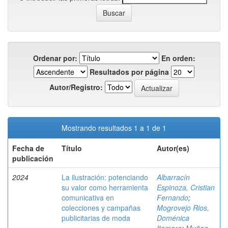
Ordenar por:
En orden:
Resultados por página
Autor/Registro:
Mostrando resultados 1 a 1 de 1
Fecha de
Título
Autor(es)
publicación
2024
La ilustración: potenciando
Albarracín
su valor como herramienta
Espinoza, Cristian
comunicativa en
Fernando
;
colecciones y campañas
Mogrovejo Rios,
publicitarias de moda
Doménica