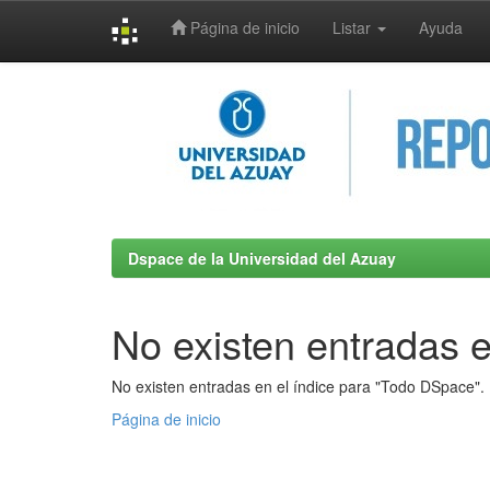
Página de inicio
Listar
Ayuda
Skip
navigation
Dspace de la Universidad del Azuay
No existen entradas e
No existen entradas en el índice para "Todo DSpace".
Página de inicio