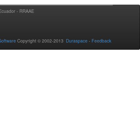
l Ecuador - RRAAE
oftware
Copyright © 2002-2013
Duraspace
-
Feedback