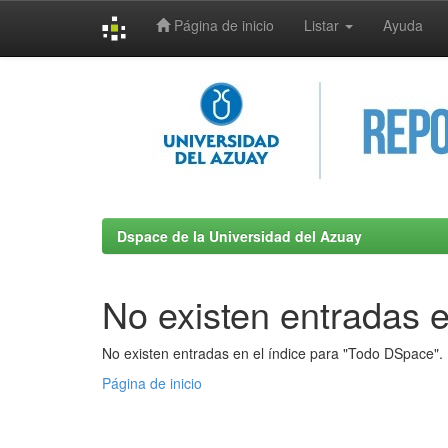
Página de inicio
Listar
Ayuda
Skip
navigation
Dspace de la Universidad del Azuay
No existen entradas e
No existen entradas en el índice para "Todo DSpace".
Página de inicio