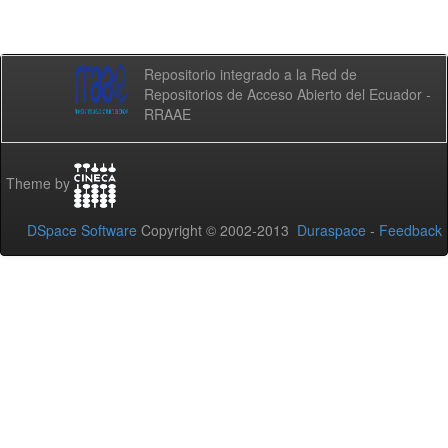
Repositorio integrado a la Red de
Repositorios de Acceso Abierto del Ecuador -
RRAAE
Theme by
DSpace Software
Copyright © 2002-2013
Duraspace
-
Feedback