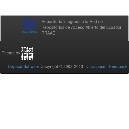
Repositorio integrado a la Red de
Repositorios de Acceso Abierto del Ecuador -
RRAAE
Theme by
DSpace Software
Copyright © 2002-2013
Duraspace
-
Feedback