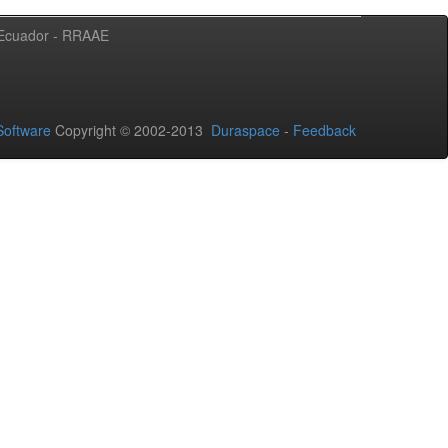
l Ecuador - RRAAE
oftware
Copyright © 2002-2013
Duraspace
-
Feedback